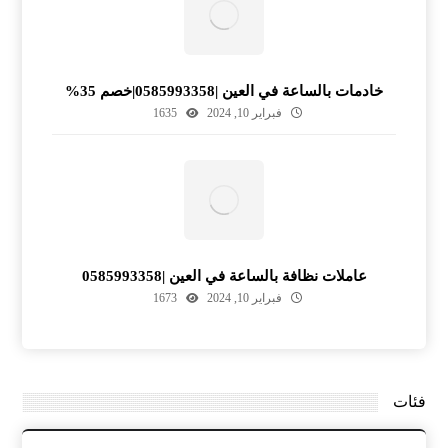
خادمات بالساعة في العين |0585993358|خصم 35%
فبراير 10, 2024
1635
عاملات نظافة بالساعة في العين |0585993358
فبراير 10, 2024
1673
فئات