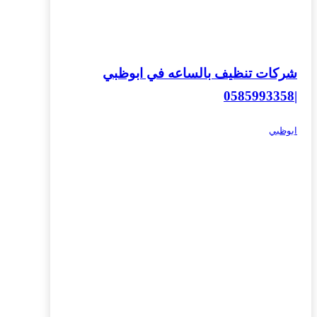
شركات تنظيف بالساعه في ابوظبي
|0585993358
ابوظبي