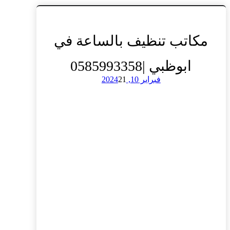
مكاتب تنظيف بالساعة في
ابوظبي |0585993358
فبراير 10, 2024
21