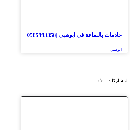
خادمات بالساعة في ابوظبي |0585993358
ابوظبي
 المشاركات
التعليقات معطلة.