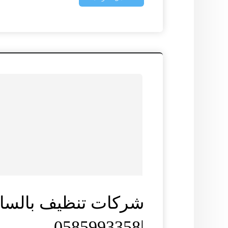
شركات تنظيف بالساع
|0585993358