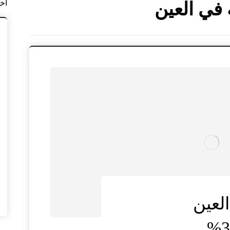
آخ
 في العين
لعين