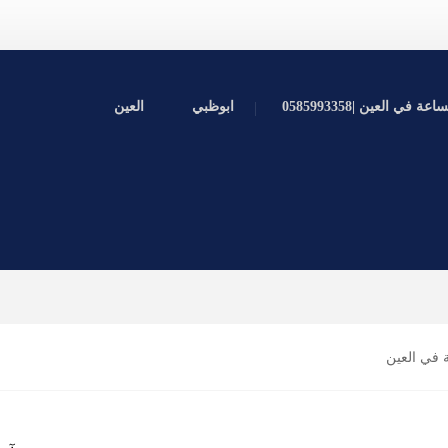
ي العين |0585993358
ابوظبي
العين
 في العين