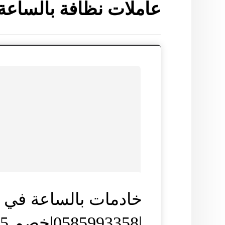
عاملات نظافة بالساعة
خادمات بالساعة في ا
|0585993358|خصم 35%