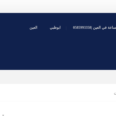
ي العين |0585993358
ابوظبي
العين
ن