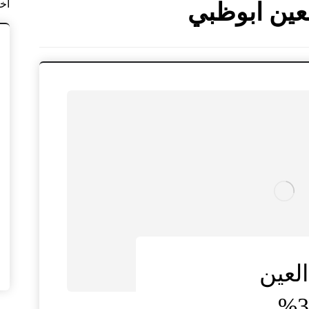
آخ
عين ابوظبي
لعين