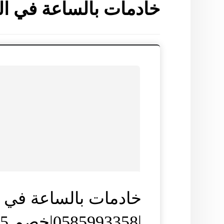
خادمات بالساعة في ال
خادمات بالساعة في ا
|0585993358|خصم 35%