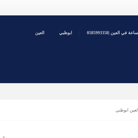
ي العين |0585993358
ابوظبي
العين
لعين ابوظبي